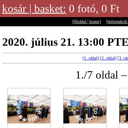
kosár | basket:
0 fotó, 0 
[főoldal | home]
[információ 
2020. július 21. 13:00 P
[1. oldal]
[2. oldal]
[3. ol
1./7 oldal 