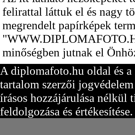
felirattal láttuk el és nagy 
megrendelt papírképek term
"WWW.DIPLOMAFOTO.HU" fe
minőségben jutnak el Önhö
A diplomafoto.hu oldal és a
tartalom szerzői jogvédelem 
írásos hozzájárulása nélkül 
feldolgozása és értékesítése