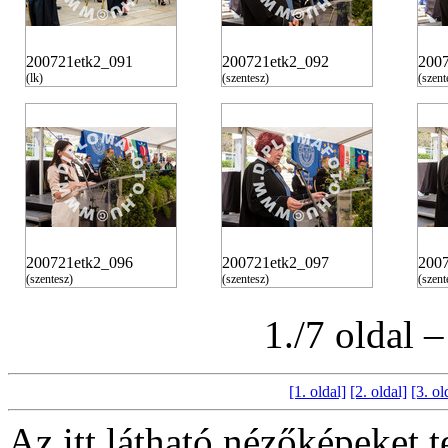
200721etk2_091
200721etk2_092
200
(lk)
(szentesz)
(szent
200721etk2_096
200721etk2_097
200
(szentesz)
(szentesz)
(szent
1./7 oldal 
[1. oldal]
[2. oldal]
[3. ol
Az itt látható nézőképeket 