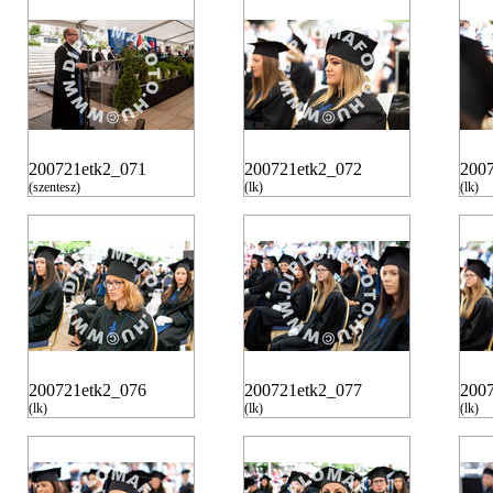
200721etk2_071
200721etk2_072
200
(szentesz)
(lk)
(lk)
200721etk2_076
200721etk2_077
200
(lk)
(lk)
(lk)