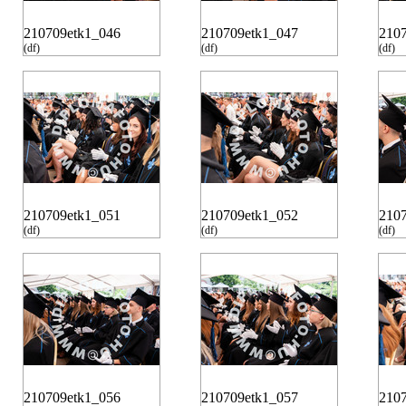
210709etk1_046
210709etk1_047
210
(df)
(df)
(df)
210709etk1_051
210709etk1_052
210
(df)
(df)
(df)
210709etk1_056
210709etk1_057
210