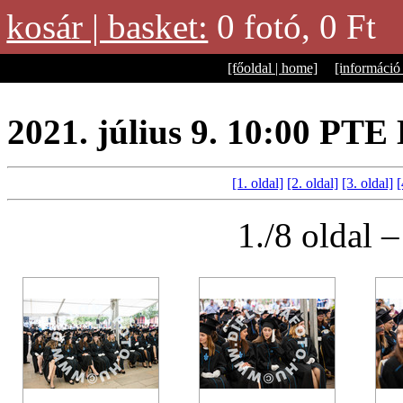
kosár | basket:
0 fotó, 0 
[főoldal | home]
[információ 
2021. július 9. 10:00 PTE
[1. oldal]
[2. oldal]
[3. oldal]
[
1./8 oldal 