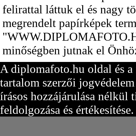
felirattal láttuk el és nagy 
megrendelt papírképek term
"WWW.DIPLOMAFOTO.HU" fe
minőségben jutnak el Önhö
A diplomafoto.hu oldal és a
tartalom szerzői jogvédelem 
írásos hozzájárulása nélkül 
feldolgozása és értékesítése