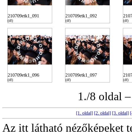
210709etk1_091
210709etk1_092
210
(df)
(df)
(df)
210709etk1_096
210709etk1_097
210
(df)
(df)
(df)
1./8 oldal 
[1. oldal]
[2. oldal]
[3. oldal]
[
Az itt látható nézőképeket 