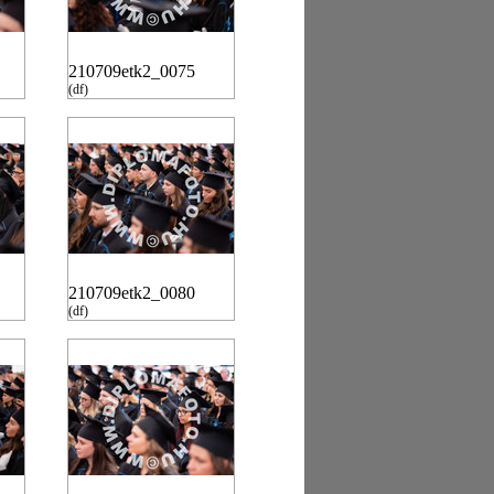
210709etk2_0075
(df)
210709etk2_0080
(df)