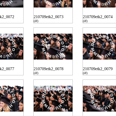
tk2_0072
210709etk2_0073
210709etk2_0074
(df)
(df)
tk2_0077
210709etk2_0078
210709etk2_0079
(df)
(df)