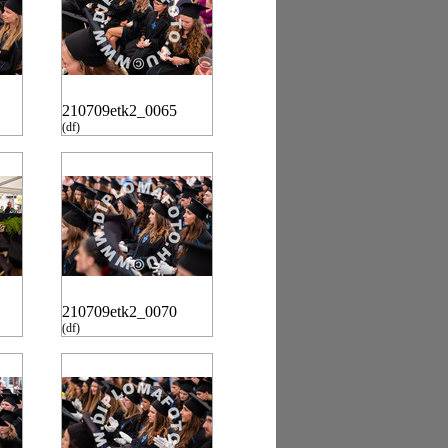
210709etk2_0065
(df)
210709etk2_0070
(df)