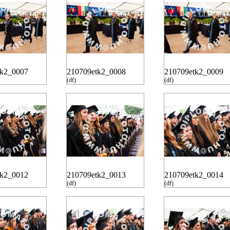
tk2_0007
210709etk2_0008
210709etk2_0009
(df)
(df)
tk2_0012
210709etk2_0013
210709etk2_0014
(df)
(df)