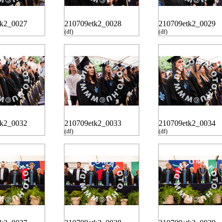
tk2_0027
210709etk2_0028
210709etk2_0029
(df)
(df)
tk2_0032
210709etk2_0033
210709etk2_0034
(df)
(df)