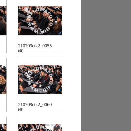
210709etk2_0055
(df)
210709etk2_0060
(df)