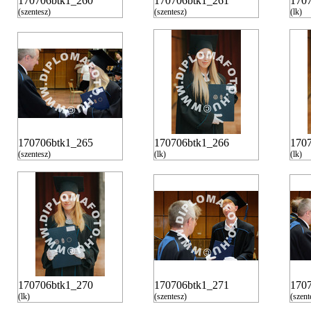
170706btk1_260
170706btk1_261
170
(szentesz)
(szentesz)
(lk)
170706btk1_265
170706btk1_266
170
(szentesz)
(lk)
(lk)
170706btk1_270
170706btk1_271
170
(lk)
(szentesz)
(szent