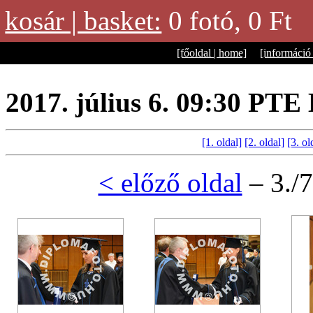
kosár | basket:
0 fotó, 0 
[főoldal | home]
[információ 
2017. július 6. 09:30 PT
[1. oldal]
[2. oldal]
[3. ol
< előző oldal
– 3./7