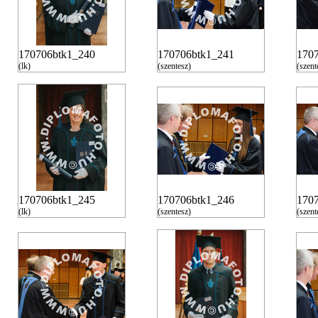
170706btk1_240
170706btk1_241
170
(lk)
(szentesz)
(szent
170706btk1_245
170706btk1_246
170
(lk)
(szentesz)
(szent