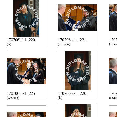
170706btk1_220
170706btk1_221
170
(lk)
(szentesz)
(szent
170706btk1_225
170706btk1_226
170
(szentesz)
(lk)
(szent