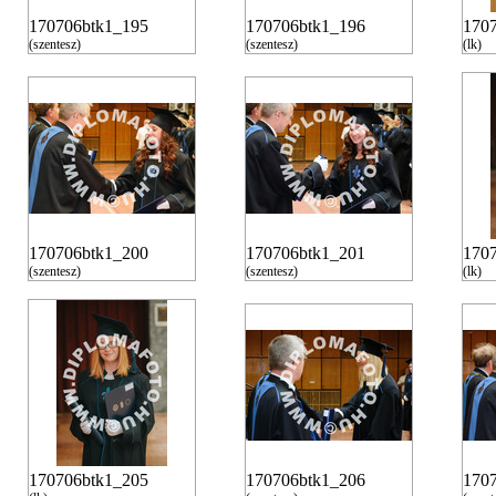
170706btk1_195
170706btk1_196
170
(szentesz)
(szentesz)
(lk)
170706btk1_200
170706btk1_201
170
(szentesz)
(szentesz)
(lk)
170706btk1_205
170706btk1_206
170