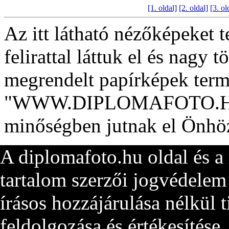
[1. oldal]
[2. oldal]
[3. ol
Az itt látható nézőképeket 
felirattal láttuk el és nagy 
megrendelt papírképek term
"WWW.DIPLOMAFOTO.HU" fe
minőségben jutnak el Önhö
A diplomafoto.hu oldal és a
tartalom szerzői jogvédelem 
írásos hozzájárulása nélkül 
feldolgozása és értékesítése