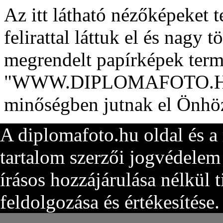
Az itt látható nézőképeket 
felirattal láttuk el és nagy 
megrendelt papírképek term
"WWW.DIPLOMAFOTO.HU" fe
minőségben jutnak el Önhö
A diplomafoto.hu oldal és a
tartalom szerzői jogvédelem 
írásos hozzájárulása nélkül 
feldolgozása és értékesítése