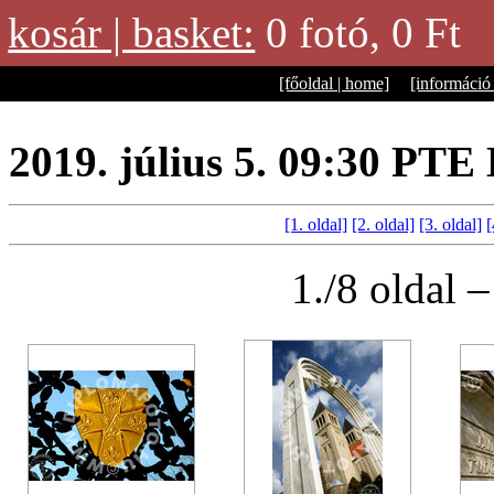
kosár | basket:
0 fotó, 0 
[főoldal | home]
[információ 
2019. július 5. 09:30 PT
[1. oldal]
[2. oldal]
[3. oldal]
[
1./8 oldal 