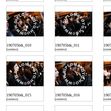
190705btk_010
190705btk_011
190
(szentesz)
(szentesz)
(szent
190705btk_015
190705btk_016
190
(szentesz)
(szentesz)
(szent