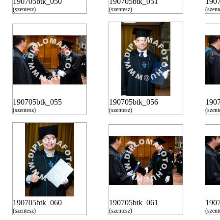
190705btk_050
190705btk_051
190
(szentesz)
(szentesz)
(szent
190705btk_055
190705btk_056
190
(szentesz)
(szentesz)
(szent
190705btk_060
190705btk_061
190
(szentesz)
(szentesz)
(szent